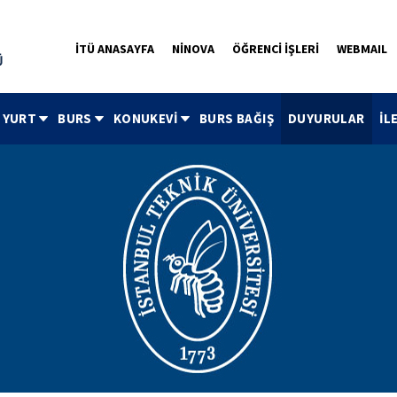
İTÜ ANASAYFA
NİNOVA
ÖĞRENCİ İŞLERİ
WEBMAIL
YURT
BURS
KONUKEVİ
BURS BAĞIŞ
DUYURULAR
İL