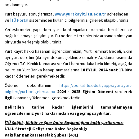
açıklanmıştır.
Yurt başvuru sonuçlarınıza
,
www.yurtkayit.itu.edu.tr
adresinden
ve
İTÜ Portal
sisteminden kullanıcı bilgilerinizi girerek ulaşabilirsiniz.
Yerleştirmeler yapılırken yurt kontenjanları oranında tercihlerinize
bağlı kalınmaya çalışılmıştır. Bu nedenle tercihleriniz arasında olmayan
bir yurda yerleşmiş olabilirsiniz.
Yurt kayıt hakkı kazanan öğrencilerimizin, Yurt Teminat Bedeli, Ekim
ayı yurt ücretini (iki ayrı dekont şeklinde olmalı + Açıklama kısmında
Öğrenci T.C. Kimlik Numarası ve Yurt İsmi mutlaka belirtilmeli), aşağıda
belirtilen Yurt Banka hesap numaralarına
18
EYLÜL 2024 saat 17.00’
a
kadar ödemeleri gerekmektedir.
Ödeme dekontlarının
https://portal.itu.edu.tr/apps/yurt/yurt-
bilgileri/yurt-belgeleri.aspx
2024 - 2025 Eğitim Dönemi
seçilerek
ilgili
kısmına yüklenmesi gerekmektedir.
Belirtilen tarihe kadar işlemlerini tamamlamayan
öğrencilerimiz yurt haklarından vazgeçmiş sayılırlar.
İTÜ Sağlık, Kültür ve Spor Daire Başkanlığına bağlı yurtlarımız:
İ.T.Ü. Strateji Geliştirme Daire Başkanlığı
Vakıflar Bankası Maslak Şubesi (401)