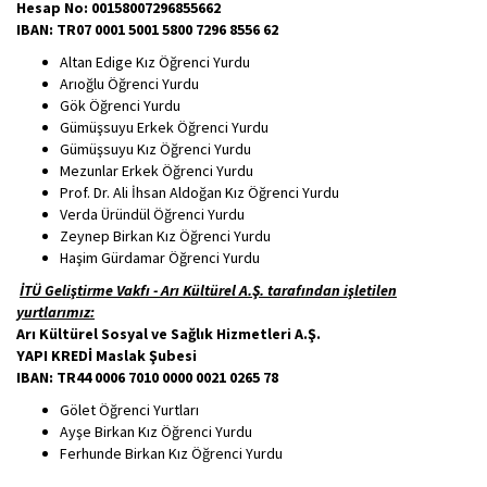
Hesap No: 00158007296855662
IBAN: TR07 0001 5001 5800 7296 8556 62
Altan Edige Kız Öğrenci Yurdu
Arıoğlu Öğrenci Yurdu
Gök Öğrenci Yurdu
Gümüşsuyu Erkek Öğrenci Yurdu
Gümüşsuyu Kız Öğrenci Yurdu
Mezunlar Erkek Öğrenci Yurdu
Prof. Dr. Ali İhsan Aldoğan Kız Öğrenci Yurdu
Verda Üründül Öğrenci Yurdu
Zeynep Birkan Kız Öğrenci Yurdu
Haşim Gürdamar Öğrenci Yurdu
İTÜ Geliştirme Vakfı - Arı Kültürel A.Ş. tarafından işletilen
yurtlarımız:
Arı Kültürel Sosyal ve Sağlık Hizmetleri A.Ş.
YAPI KREDİ Maslak Şubesi
IBAN: TR44 0006 7010 0000 0021 0265 78
Gölet Öğrenci Yurtları
Ayşe Birkan Kız Öğrenci Yurdu
Ferhunde Birkan Kız Öğrenci Yurdu