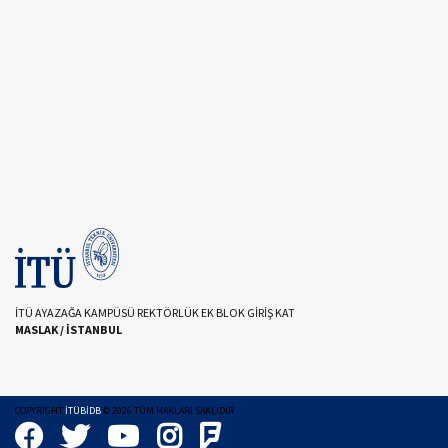
İTÜ AYAZAĞA KAMPÜSÜ REKTÖRLÜK EK BLOK GİRİŞ KAT
MASLAK / İSTANBUL
COPYRIGHT
İTÜBİDB
©
2026
TÜM HAKLARI SAKLIDIR