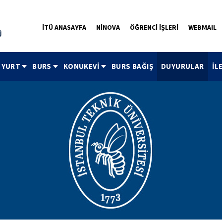
İTÜ ANASAYFA
NİNOVA
ÖĞRENCİ İŞLERİ
WEBMAIL
YURT
BURS
KONUKEVİ
BURS BAĞIŞ
DUYURULAR
İL